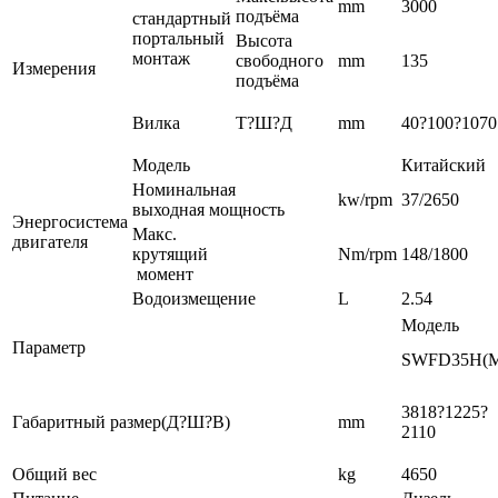
mm
3000
подъёма
стандартный
портальный
Высота
монтаж
свободного
mm
135
Измерения
подъёма
Вилка
Т?Ш?Д
mm
40?100?1070
Модель
Китайский
Номинальная
kw/rpm
37/2650
выходная мощность
Энергосистема
Макс.
двигателя
крутящий
Nm/rpm
148/1800
момент
Водоизмещение
L
2.54
Модель
Параметр
SWFD35H(
3818?1225?
Габаритный размер(Д?Ш?В)
mm
2110
Общий вес
kg
4650