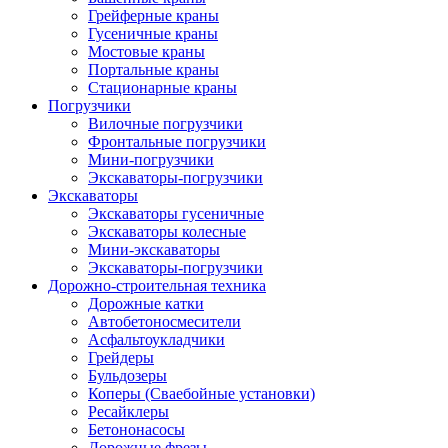
Грейферные краны
Гусеничные краны
Мостовые краны
Портальные краны
Стационарные краны
Погрузчики
Вилочные погрузчики
Фронтальные погрузчики
Мини-погрузчики
Экскаваторы-погрузчики
Экскаваторы
Экскаваторы гусеничные
Экскаваторы колесные
Мини-экскаваторы
Экскаваторы-погрузчики
Дорожно-строительная техника
Дорожные катки
Автобетоносмесители
Асфальтоукладчики
Грейдеры
Бульдозеры
Коперы (Сваебойные установки)
Ресайклеры
Бетононасосы
Дорожные фрезы