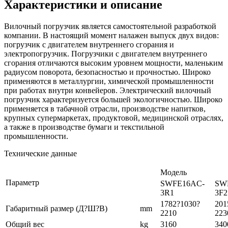
Характеристики и описание
Вилочный погрузчик является самостоятельной разработкой
компании. В настоящий момент налажен выпуск двух видов:
погрузчик с двигателем внутреннего сгорания и
электропогрузчик. Погрузчики с двигателем внутреннего
сгорания отличаются высоким уровнем мощности, маленьким
радиусом поворота, безопасностью и прочностью. Широко
применяются в металлургии, химической промышленности
при работах внутри конвейеров. Электрический вилочный
погрузчик характеризуется большей экологичностью. Широко
применяется в табачной отрасли, производстве напитков,
крупных супермаркетах, продуктовой, медицинской отраслях,
а также в производстве бумаги и текстильной
промышленности.
Технические данные
Модель
Параметр
SWFE16AC-
SW
3R1
3F2
1782?1030?
201
Габаритный размер (Д?Ш?В)
mm
2210
223
Общий вес
kg
3160
340