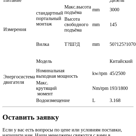
Питание
Дизель
Макс.высота
mm
3000
подъёма
стандартный
портальный
Высота
монтаж
свободного
mm
145
Измерения
подъёма
Вилка
Т?Ш?Д
mm
50?125?1070
Модель
Китайский
Номинальная
kw/rpm
45/2500
выходная мощность
Энергосистема
двигателя
Макс.
крутящий
Nm/rpm
193/1800
момент
Водоизмещение
L
3.168
Оставить заявку
Если у вас есть вопросы по цене или условиям поставки,
напишите нам. Наши менеджеры свяжутся с вами в