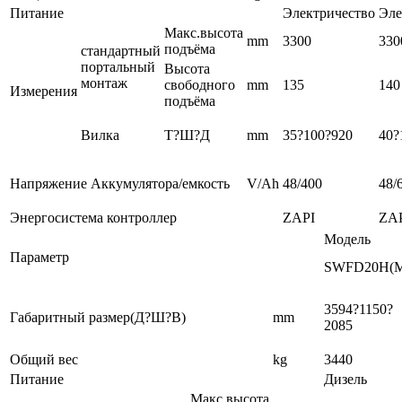
Питание
Электричество
Эле
Макс.высота
mm
3300
330
подъёма
стандартный
портальный
Высота
монтаж
свободного
mm
135
140
Измерения
подъёма
Вилка
Т?Ш?Д
mm
35?100?920
40?
Напряжение Аккумулятора/емкость
V/Ah
48/400
48/
Энергосистема контроллер
ZAPI
ZA
Модель
Параметр
SWFD20H(
3594?1150?
Габаритный размер(Д?Ш?В)
mm
2085
Общий вес
kg
3440
Питание
Дизель
Макс.высота