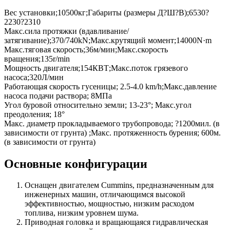
Вес установки;10500кг;Габариты (размеры Д?Ш?В);6530?
2230?2310
Макc.сила протяжки (вдавливание/
затягивание);370/740kN;Макс.крутящий момент;14000N·m
Макc.тяговая скорость;36м/мин;Макс.скорость
вращения;135r/min
Мощность двигателя;154КВТ;Макс.поток грязевого
насоса;320Л/мин
Работающая скорость гусеницы; 2.5-4.0 km/h;Макс.давление
насоса подачи раствора; 8МПа
Угол буровой относительно земли; 13-23°; Макс.угол
преодоления; 18°
Макс. диаметр прокладываемого трубопровода; ?1200мил. (в
зависимости от грунта) ;Макс. протяженность бурения; 600м.
(в зависимости от грунта)
Основные конфигурации
Оснащен двигателем Cummins, предназначенным для
инженерных машин, отличающимся высокой
эффективностью, мощностью, низким расходом
топлива, низким уровнем шума.
Приводная головка и вращающаяся гидравлическая