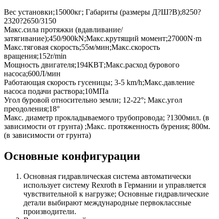
Вес установки;15000кг; Габариты (размеры Д?Ш?В);8250?
2320?2650/3150
Макc.сила протяжки (вдавливание/
затягивание);450/900kN;Макс.крутящий момент;27000N·m
Макc.тяговая скорость;55м/мин;Макс.скорость
вращения;152r/min
Мощность двигателя;194КВТ;Макс.расход бурового
насоса;600Л/мин
Работающая скорость гусеницы; 3-5 km/h;Макс.давление
насоса подачи раствора;10МПа
Угол буровой относительно земли; 12-22°; Макс.угол
преодоления;18°
Макс. диаметр прокладываемого трубопровода; ?1300мил. (в
зависимости от грунта) ;Макс. протяженность бурения; 800м.
(в зависимости от грунта)
Основные конфигурации
Основная гидравлическая система автоматически
использует систему Rexroth в Германии и управляется
чувствительной к нагрузке; Основные гидравлические
детали выбирают международные первоклассные
производители.