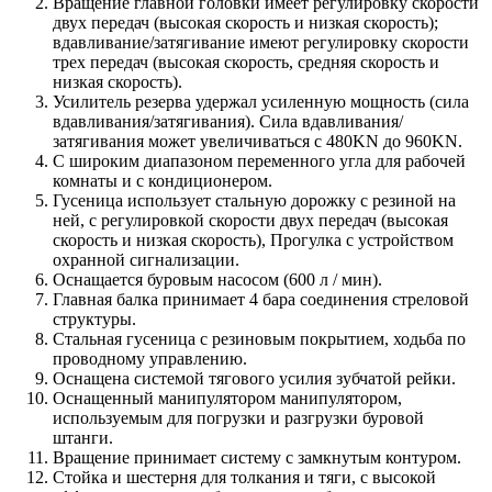
Вращение главной головки имеет регулировку скорости
двух передач (высокая скорость и низкая скорость);
вдавливание/затягивание имеют регулировку скорости
трех передач (высокая скорость, средняя скорость и
низкая скорость).
Усилитель резерва удержал усиленную мощность (сила
вдавливания/затягивания). Сила вдавливания/
затягивания может увеличиваться с 480KN до 960KN.
С широким диапазоном переменного угла для рабочей
комнаты и с кондиционером.
Гусеница использует стальную дорожку с резиной на
ней, с регулировкой скорости двух передач (высокая
скорость и низкая скорость), Прогулка с устройством
охранной сигнализации.
Оснащается буровым насосом (600 л / мин).
Главная балка принимает 4 бара соединения стреловой
структуры.
Стальная гусеница с резиновым покрытием, ходьба по
проводному управлению.
Оснащена системой тягового усилия зубчатой рейки.
Оснащенный манипулятором манипулятором,
используемым для погрузки и разгрузки буровой
штанги.
Вращение принимает систему с замкнутым контуром.
Стойка и шестерня для толкания и тяги, с высокой