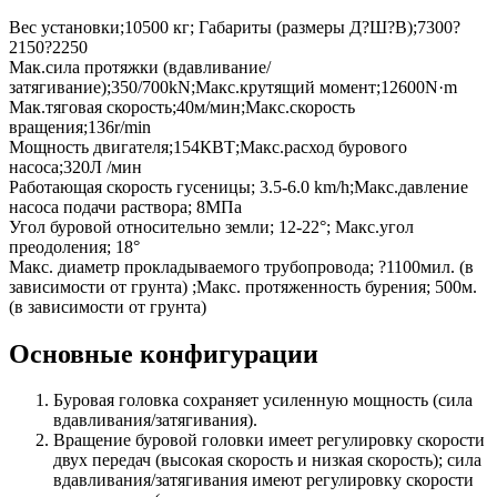
Вес установки;10500 кг; Габариты (размеры Д?Ш?В);7300?
2150?2250
Мак.сила протяжки (вдавливание/
затягивание);350/700kN;Макс.крутящий момент;12600N·m
Мак.тяговая скорость;40м/мин;Макс.скорость
вращения;136r/min
Мощность двигателя;154КВТ;Макс.расход бурового
насоса;320Л /мин
Работающая скорость гусеницы; 3.5-6.0 km/h;Макс.давление
насоса подачи раствора; 8МПа
Угол буровой относительно земли; 12-22°; Макс.угол
преодоления; 18°
Макс. диаметр прокладываемого трубопровода; ?1100мил. (в
зависимости от грунта) ;Макс. протяженность бурения; 500м.
(в зависимости от грунта)
Основные конфигурации
Буровая головка сохраняет усиленную мощность (сила
вдавливания/затягивания).
Вращение буровой головки имеет регулировку скорости
двух передач (высокая скорость и низкая скорость); сила
вдавливания/затягивания имеют регулировку скорости