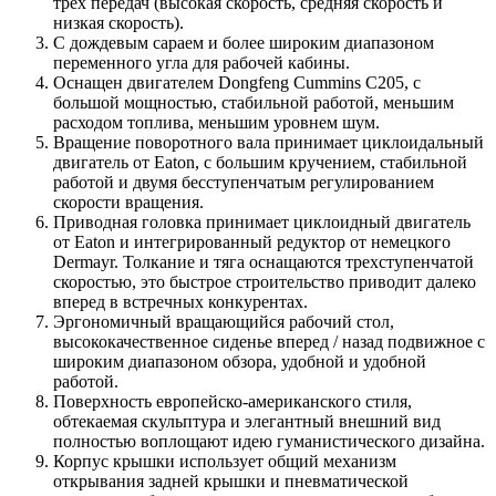
трех передач (высокая скорость, средняя скорость и
низкая скорость).
С дождевым сараем и более широким диапазоном
переменного угла для рабочей кабины.
Оснащен двигателем Dongfeng Сummins C205, с
большой мощностью, стабильной работой, меньшим
расходом топлива, меньшим уровнем шум.
Вращение поворотного вала принимает циклоидальный
двигатель от Eaton, с большим кручением, стабильной
работой и двумя бесступенчатым регулированием
скорости вращения.
Приводная головка принимает циклоидный двигатель
от Eaton и интегрированный редуктор от немецкого
Dermayr. Толкание и тяга оснащаются трехступенчатой
скоростью, это быстрое строительство приводит далеко
вперед в встречных конкурентах.
Эргономичный вращающийся рабочий стол,
высококачественное сиденье вперед / назад подвижное с
широким диапазоном обзора, удобной и удобной
работой.
Поверхность европейско-американского стиля,
обтекаемая скульптура и элегантный внешний вид
полностью воплощают идею гуманистического дизайна.
Корпус крышки использует общий механизм
открывания задней крышки и пневматической