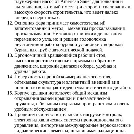
плунжерный насос от American Sauer для толкания и
вытягивания, который имеет три скорости сваливания и
высокую скорость строительства, что ведет далеко
вперед в сверстниках.
Основная фара принимает самостоятельный
запатентованный метод – механизм проскальзывания
проскальзывания. Не только с широким диапазоном
переменного угла, но и решена головоломка
неустойчивой работы буровой установки с коробкой
бурильных труб с автоматической подачей.
Эргономичный вращающийся рабочий стол,
высокоскоростное сиденье с прямым и обратным
движением, широкий диапазон обзора, удобная и
удобная работа.
Поверхность европейско-американского стиля,
обтекаемая скульптура и элегантный внешний вид
полностью воплощают идею гуманистического дизайна.
Корпус крышки использует общий механизм
открывания задней крышки и пневматической
пружины, с большим открытым пространством и очень
удобным обслуживанием.
Продвинутый чувствительный к нагрузке контроль,
электрогидравлическая система пропорционального
управления, импортные международные первоклассные
гидравлические элементы, независимая радиационная