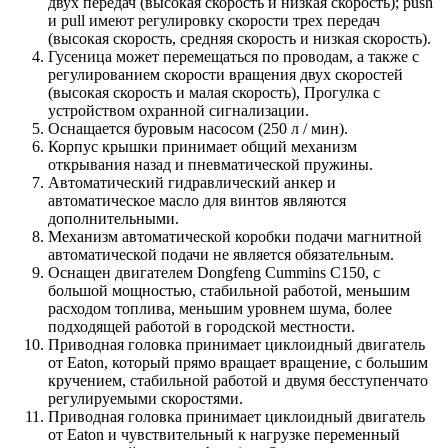
двух передач (высокая скорость и низкая скорость); push
и pull имеют регулировку скорости трех передач
(высокая скорость, средняя скорость и низкая скорость).
Гусеница может перемещаться по проводам, а также с
регулированием скорости вращения двух скоростей
(высокая скорость и малая скорость), Прогулка с
устройством охранной сигнализации.
Оснащается буровым насосом (250 л / мин).
Корпус крышки принимает общий механизм
открывания назад и пневматической пружины.
Автоматический гидравлический анкер и
автоматическое масло для винтов являются
дополнительными.
Механизм автоматической коробки подачи магнитной
автоматической подачи не является обязательным.
Оснащен двигателем Dongfeng Сummins C150, с
большой мощностью, стабильной работой, меньшим
расходом топлива, меньшим уровнем шума, более
подходящей работой в городской местности.
Приводная головка принимает циклоидный двигатель
от Eaton, который прямо вращает вращение, с большим
кручением, стабильной работой и двумя бесступенчато
регулируемыми скоростями.
Приводная головка принимает циклоидный двигатель
от Eaton и чувствительный к нагрузке переменный