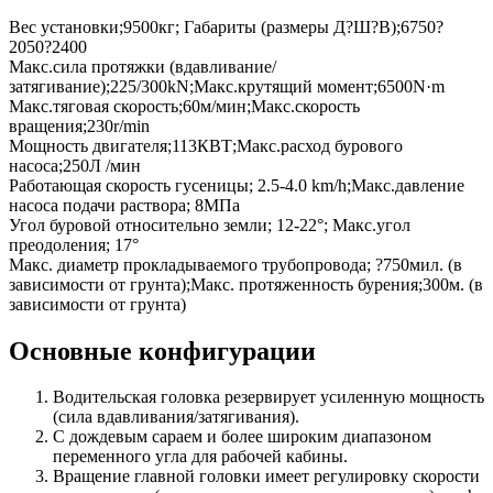
Вес установки;9500кг; Габариты (размеры Д?Ш?В);6750?
2050?2400
Макс.сила протяжки (вдавливание/
затягивание);225/300kN;Макс.крутящий момент;6500N·m
Макс.тяговая скорость;60м/мин;Макс.скорость
вращения;230r/min
Мощность двигателя;113КВТ;Макс.расход бурового
насоса;250Л /мин
Работающая скорость гусеницы; 2.5-4.0 km/h;Макс.давление
насоса подачи раствора; 8МПа
Угол буровой относительно земли; 12-22°; Макс.угол
преодоления; 17°
Макс. диаметр прокладываемого трубопровода; ?750мил. (в
зависимости от грунта);Макс. протяженность бурения;300м. (в
зависимости от грунта)
Основные конфигурации
Водительская головка резервирует усиленную мощность
(сила вдавливания/затягивания).
С дождевым сараем и более широким диапазоном
переменного угла для рабочей кабины.
Вращение главной головки имеет регулировку скорости