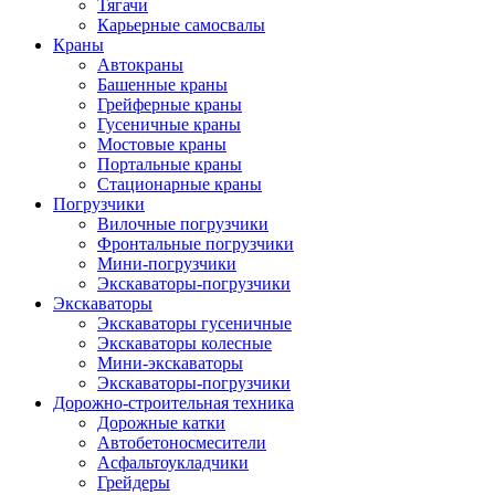
Тягачи
Карьерные самосвалы
Краны
Автокраны
Башенные краны
Грейферные краны
Гусеничные краны
Мостовые краны
Портальные краны
Стационарные краны
Погрузчики
Вилочные погрузчики
Фронтальные погрузчики
Мини-погрузчики
Экскаваторы-погрузчики
Экскаваторы
Экскаваторы гусеничные
Экскаваторы колесные
Мини-экскаваторы
Экскаваторы-погрузчики
Дорожно-строительная техника
Дорожные катки
Автобетоносмесители
Асфальтоукладчики
Грейдеры