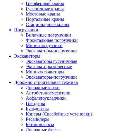
Грейферные краны
Гусеничные краны
Мостовые краны
Портальные краны
Стационарные краны
Погрузчики
Вилочные погрузчики
Фронтальные погрузчики
Мини-погрузчики
Экскаваторы-погрузчики
Экскаваторы
Экскаваторы гусеничные
Экскаваторы колесные
Мини-экскаваторы
Экскаваторы-погрузчики
Дорожно-строительная техника
Дорожные катки
Автобетоносмесители
Асфальтоукладчики
Грейдеры
Бульдозеры
Коперы (Сваебойные установки)
Ресайклеры
Бетононасосы
Дорожные фрезы