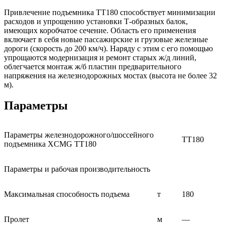
Привлечение подъемника TT180 способствует минимизации
расходов и упрощению установки Т-образных балок,
имеющих коробчатое сечение. Область его применения
включает в себя новые пассажирские и грузовые железные
дороги (скорость до 200 км/ч). Наряду с этим с его помощью
упрощаются модернизация и ремонт старых ж/д линий,
облегчается монтаж ж/б пластин предварительного
напряжения на железнодорожных мостах (высота не более 32
м).
Параметры
Параметры железнодорожного/шоссейного
TT180
подъемника XCMG TT180
Параметры и рабочая производительность
Максимальная способность подъема
т
180
Пролет
м
—