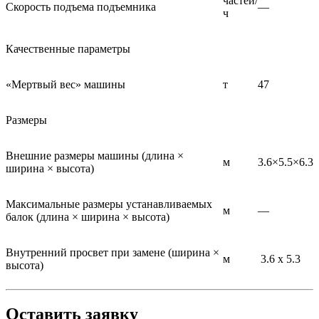
частей/
Скорость подъема подъемника
—
ч
Качественные параметры
«Мертвый вес» машины
т
47
Размеры
Внешние размеры машины (длина ×
м
3.6×5.5×6.3
ширина × высота)
Максимальные размеры устанавливаемых
м
—
балок (длина × ширина × высота)
Внутренний просвет при замене (ширина ×
м
3.6 х 5.3
высота)
Оставить заявку