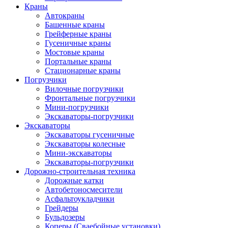
Краны
Автокраны
Башенные краны
Грейферные краны
Гусеничные краны
Мостовые краны
Портальные краны
Стационарные краны
Погрузчики
Вилочные погрузчики
Фронтальные погрузчики
Мини-погрузчики
Экскаваторы-погрузчики
Экскаваторы
Экскаваторы гусеничные
Экскаваторы колесные
Мини-экскаваторы
Экскаваторы-погрузчики
Дорожно-строительная техника
Дорожные катки
Автобетоносмесители
Асфальтоукладчики
Грейдеры
Бульдозеры
Коперы (Сваебойные установки)