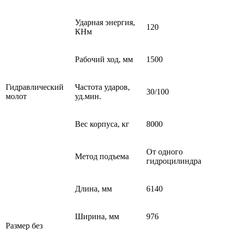
Ударная энер
г
ия,
120
КНм
Рабочий ход,
мм
1500
Гидравлический
Ч
астота ударов,
30/100
молот
уд.мин
.
Вес корпуса, кг
8000
От одного
Метод подъема
гидроцилиндра
Длина, мм
6140
Ширина, мм
976
Размер без