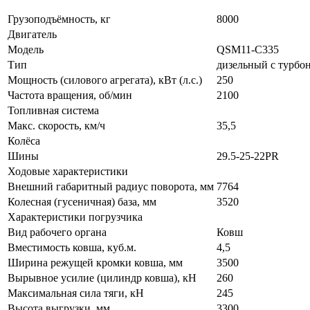
Грузоподъёмность, кг
8000
Двигатель
Модель
QSM11-C335
Тип
дизельный с турбо
Мощность (силового агрегата), кВт (л.с.)
250
Частота вращения, об/мин
2100
Топливная система
Макс. скорость, км/ч
35,5
Колёса
Шины
29.5-25-22PR
Ходовые характеристики
Внешний габаритный радиус поворота, мм
7764
Колесная (гусеничная) база, мм
3520
Характеристики погрузчика
Вид рабочего органа
Ковш
Вместимость ковша, куб.м.
4,5
Ширина режущей кромки ковша, мм
3500
Вырывное усилие (цилиндр ковша), кН
260
Максимальная сила тяги, кН
245
Высота выгрузки, мм
3300