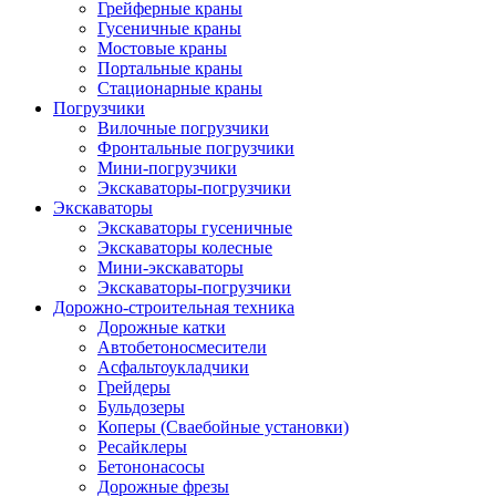
Грейферные краны
Гусеничные краны
Мостовые краны
Портальные краны
Стационарные краны
Погрузчики
Вилочные погрузчики
Фронтальные погрузчики
Мини-погрузчики
Экскаваторы-погрузчики
Экскаваторы
Экскаваторы гусеничные
Экскаваторы колесные
Мини-экскаваторы
Экскаваторы-погрузчики
Дорожно-строительная техника
Дорожные катки
Автобетоносмесители
Асфальтоукладчики
Грейдеры
Бульдозеры
Коперы (Сваебойные установки)
Ресайклеры
Бетононасосы
Дорожные фрезы