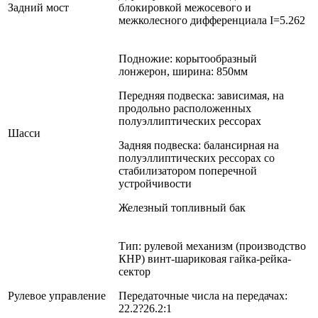
Задний мост
блокировкой межосевого и
межколесного дифференциала I=5.262
Подножие: корытообразный
лонжерон, ширина: 850мм
Передняя подвеска: зависимая, на
продольно расположенных
полуэллиптических рессорах
Шасси
Задняя подвеска: балансирная на
полуэллиптических рессорах со
стабилизатором поперечной
устройчивости
Железный топливный бак
Тип: рулевой механизм (производство
КНР) винт-шариковая гайка-рейка-
сектор
Рулевое управление
Передаточные числа на передачах:
22.2?26.2:1